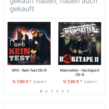
gekauft haben, haben auch
gekauft
GPC - Kein Test CD-R
Mainratten - Harztape II
CD-R
% 7,90 € *
% 7,90 € *
9,90 € *
9,90 € *